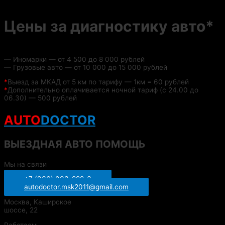
Цены за диагностику авто*
— Иномарки — от 4 500 до 8 000 рублей
— Грузовые авто — от 10 000 до 15 000 рублей
*
Выезд за МКАД от 5 км по тарифу — 1км = 60 рублей
*
Дополнительно оплачивается ночной тариф (с 24.00 до
06.30) — 500 рублей
AUTO
DOCTOR
ВЫЕЗДНАЯ АВТО ПОМОЩЬ
Мы на связи
+7 (966) 003-222-3
autodoctor.msk2011@gmail.com
Москва, Каширское
шоссе, 22
Работаем